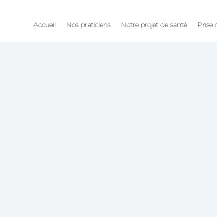
Accueil
Nos praticiens
Notre projet de santé
Prise
GADENNE
 20 34 85 49
omicile
Soin chronique
Suivi