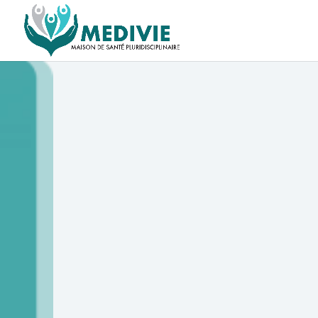
Augustin 
Prise de RDV : 03
Infirmier à d
Covid-19
Dépistage Covid-19
Suivi Covid-19