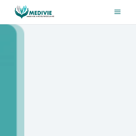
Dr Ludovic
APPERT
Prise de RDV :
03 59 31 73
61
Cardiologue
Titres :