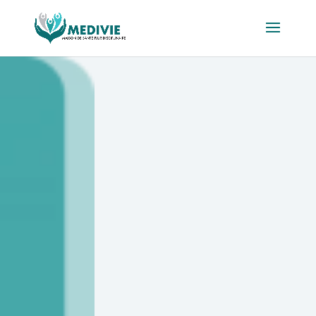
Nadège
MULLIER
Prise de RDV : 06 78 53
36 14 |
doctolib.fr
Thérapie de couple, thérapie